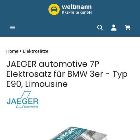
alt springen
Waren
Home
Elektrosätze
JAEGER automotive 7P
Elektrosatz für BMW 3er - Typ
E90, Limousine
Bildergalerie überspringen